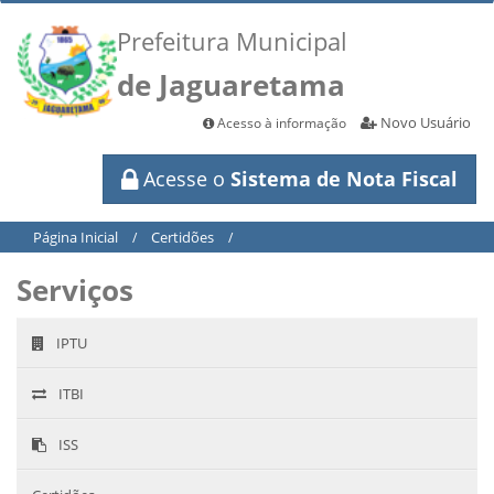
Prefeitura Municipal
de Jaguaretama
Novo Usuário
Acesso à informação
Acesse o
Sistema de Nota Fiscal
Página Inicial
Certidões
/
/
Serviços
IPTU
ITBI
ISS